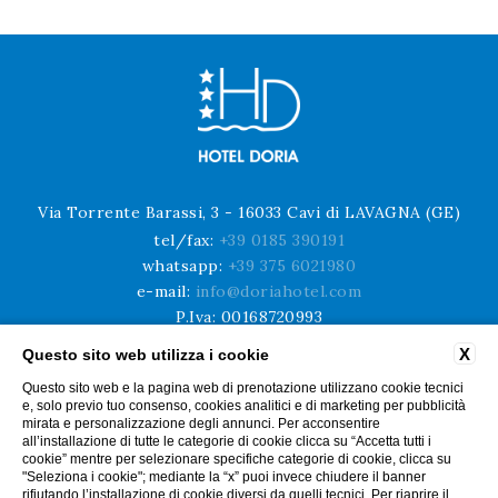
Via Torrente Barassi, 3 - 16033 Cavi di LAVAGNA (GE)
tel/fax:
+39 0185 390191
whatsapp:
+39 375 6021980
e-mail:
info@doriahotel.com
P.Iva: 00168720993
codice CIN: IT010028A1JXZDBMBO
X
Questo sito web utilizza i cookie
Questo sito web e la pagina web di prenotazione utilizzano cookie tecnici
CONTATTI
PRIVACY
DATI SOCIETARI
LAVORA CON NOI
e, solo previo tuo consenso, cookies analitici e di marketing per pubblicità
INFO COVID 19
DICONO DI NOI
mirata e personalizzazione degli annunci. Per acconsentire
all’installazione di tutte le categorie di cookie clicca su “Accetta tutti i
cookie” mentre per selezionare specifiche categorie di cookie, clicca su
"Seleziona i cookie"; mediante la “x” puoi invece chiudere il banner
rifiutando l’installazione di cookie diversi da quelli tecnici. Per riaprire il