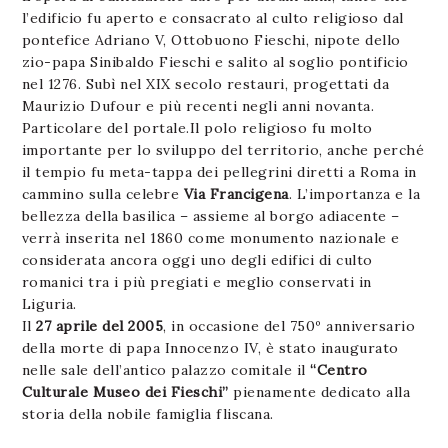
l’edificio fu aperto e consacrato al culto religioso dal
pontefice Adriano V, Ottobuono Fieschi, nipote dello
zio-papa Sinibaldo Fieschi e salito al soglio pontificio
nel 1276. Subì nel XIX secolo restauri, progettati da
Maurizio Dufour e più recenti negli anni novanta.
Particolare del portale.Il polo religioso fu molto
importante per lo sviluppo del territorio, anche perché
il tempio fu meta-tappa dei pellegrini diretti a Roma in
cammino sulla celebre
Via Francigena
. L’importanza e la
bellezza della basilica – assieme al borgo adiacente –
verrà inserita nel 1860 come monumento nazionale e
considerata ancora oggi uno degli edifici di culto
romanici tra i più pregiati e meglio conservati in
Liguria.
Il
27 aprile del 2005
, in occasione del 750º anniversario
della morte di papa Innocenzo IV, è stato inaugurato
nelle sale dell’antico palazzo comitale il
“Centro
Culturale Museo dei Fieschi”
pienamente dedicato alla
storia della nobile famiglia fliscana.