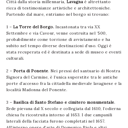
Città dalla storia millennaria,
Lavagna
è altrettanto
ricca di testimonianze artistiche e architettoniche.
Partendo dal mare, entriamo nel borgo si trovano:
1 –
La Torre del Borgo.
Incastonata tra via XX
Settembre e via Cavour, venne costruita nel ‘500,
probabilmente come torrione di avvistamento e ha
subito nel tempo diverse destinazioni d’uso. Oggi è
stata recuperata ed è destinata a sede di museo e eventi
culturali.
2 –
Porta di Ponente
. Nei pressi del santuario di Nostra
Signora del Carmine, è l’unica superstite tra le antiche
porte d’accesso fra la cittadella medievale lavagnese e la
località Madonna del Ponente.
3 –
Basilica di Santo Stefano e cimitero monumentale
.
Sede pievana dal X secolo e collegiata dal 1610, l’odierna
chiesa fu ricostruita intorno al 1653. I due campanili
laterali della facciata furono completati nel 1657.
All’interno opere d’arte di Domenico Piola e altri