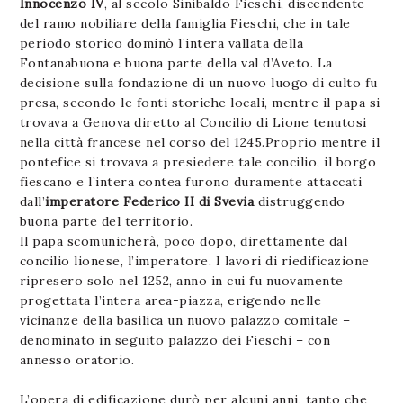
Innocenzo IV
, al secolo Sinibaldo Fieschi, discendente
del ramo nobiliare della famiglia Fieschi, che in tale
periodo storico dominò l’intera vallata della
Fontanabuona e buona parte della val d’Aveto. La
decisione sulla fondazione di un nuovo luogo di culto fu
presa, secondo le fonti storiche locali, mentre il papa si
trovava a Genova diretto al Concilio di Lione tenutosi
nella città francese nel corso del 1245.Proprio mentre il
pontefice si trovava a presiedere tale concilio, il borgo
fiescano e l’intera contea furono duramente attaccati
dall’
imperatore Federico II di Svevia
distruggendo
buona parte del territorio.
Il papa scomunicherà, poco dopo, direttamente dal
concilio lionese, l’imperatore. I lavori di riedificazione
ripresero solo nel 1252, anno in cui fu nuovamente
progettata l’intera area-piazza, erigendo nelle
vicinanze della basilica un nuovo palazzo comitale –
denominato in seguito palazzo dei Fieschi – con
annesso oratorio.
L’opera di edificazione durò per alcuni anni, tanto che