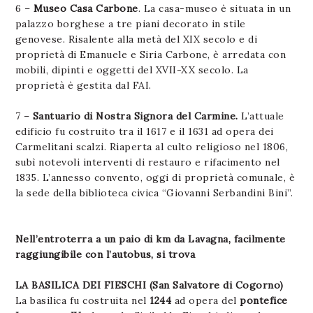
6 –
Museo Casa Carbone
. La casa-museo è situata in un
palazzo borghese a tre piani decorato in stile
genovese. Risalente alla metà del XIX secolo e di
proprietà di Emanuele e Siria Carbone, è arredata con
mobili, dipinti e oggetti del XVII-XX secolo. La
proprietà è gestita dal FAI.
7 –
Santuario di Nostra Signora del Carmine.
L’attuale
edificio fu costruito tra il 1617 e il 1631 ad opera dei
Carmelitani scalzi. Riaperta al culto religioso nel 1806,
subì notevoli interventi di restauro e rifacimento nel
1835. L’annesso convento, oggi di proprietà comunale, è
la sede della biblioteca civica “Giovanni Serbandini Bini”.
Nell’entroterra a un paio di km da Lavagna, facilmente
raggiungibile con l’autobus, si trova
LA BASILICA DEI FIESCHI (San Salvatore di Cogorno)
La basilica fu costruita nel
1244
ad opera del
pontefice