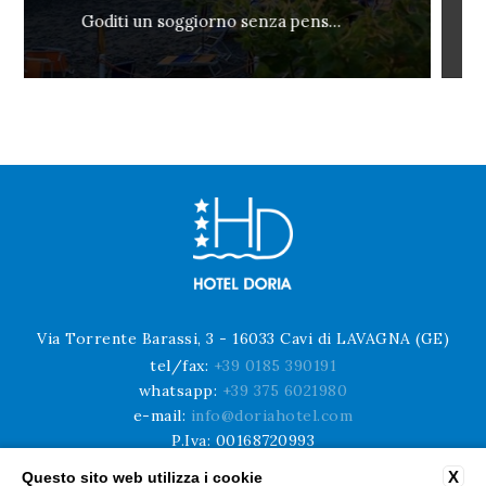
Non Rimborsabile e prepagata
Via Torrente Barassi, 3 - 16033 Cavi di LAVAGNA (GE)
tel/fax:
+39 0185 390191
whatsapp:
+39 375 6021980
e-mail:
info@doriahotel.com
P.Iva: 00168720993
codice CIN: IT010028A1JXZDBMBO
X
Questo sito web utilizza i cookie