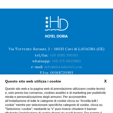
Via Torrente Barassi, 3 - 16033 Cavi di LAVAGNA (GE)
tel/fax:
+39 0185 390191
whatsapp:
+39 375 6021980
e-mail:
info@doriahotel.com
P.Iva: 00168720993
codice CIN: IT010028A1JXZDBMBO
X
Questo sito web utilizza i cookie
Questo sito web e la pagina web di prenotazione utilizzano cookie tecnici
CONTATTI
PRIVACY
DATI SOCIETARI
LAVORA CON NOI
e, solo previo tuo consenso, cookies analitici e di marketing per pubblicità
INFO COVID 19
DICONO DI NOI
mirata e personalizzazione degli annunci. Per acconsentire
all’installazione di tutte le categorie di cookie clicca su “Accetta tutti i
cookie” mentre per selezionare specifiche categorie di cookie, clicca su
"Seleziona i cookie"; mediante la “x” puoi invece chiudere il banner