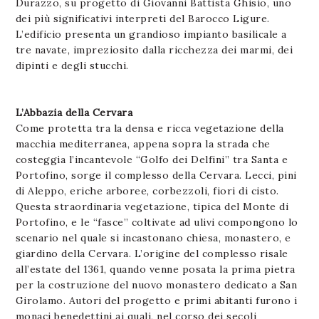
Durazzo, su progetto di Giovanni Battista Ghisio, uno
dei più significativi interpreti del Barocco Ligure.
L’edificio presenta un grandioso impianto basilicale a
tre navate, impreziosito dalla ricchezza dei marmi, dei
dipinti e degli stucchi.
L’Abbazia della Cervara
Come protetta tra la densa e ricca vegetazione della
macchia mediterranea, appena sopra la strada che
costeggia l’incantevole “Golfo dei Delfini” tra Santa e
Portofino, sorge il complesso della Cervara. Lecci, pini
di Aleppo, eriche arboree, corbezzoli, fiori di cisto.
Questa straordinaria vegetazione, tipica del Monte di
Portofino, e le “fasce” coltivate ad ulivi compongono lo
scenario nel quale si incastonano chiesa, monastero, e
giardino della Cervara. L’origine del complesso risale
all’estate del 1361, quando venne posata la prima pietra
per la costruzione del nuovo monastero dedicato a San
Girolamo. Autori del progetto e primi abitanti furono i
monaci benedettini ai quali, nel corso dei secoli