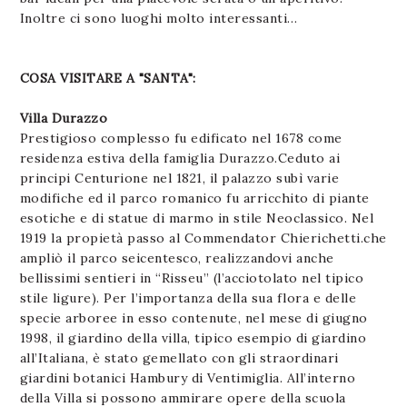
Inoltre ci sono luoghi molto interessanti…
COSA VISITARE A "SANTA":
Villa Durazzo
Prestigioso complesso fu edificato nel 1678 come
residenza estiva della famiglia Durazzo.Ceduto ai
principi Centurione nel 1821, il palazzo subì varie
modifiche ed il parco romanico fu arricchito di piante
esotiche e di statue di marmo in stile Neoclassico. Nel
1919 la propietà passo al Commendator Chierichetti.che
ampliò il parco seicentesco, realizzandovi anche
bellissimi sentieri in “Risseu” (l’acciotolato nel tipico
stile ligure). Per l’importanza della sua flora e delle
specie arboree in esso contenute, nel mese di giugno
1998, il giardino della villa, tipico esempio di giardino
all’Italiana, è stato gemellato con gli straordinari
giardini botanici Hambury di Ventimiglia. All’interno
della Villa si possono ammirare opere della scuola